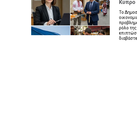
Κύπρο
Το Δημοσ
οικονομι
προβλημα
ρόλο της
επιπτώσε
διαβάστε