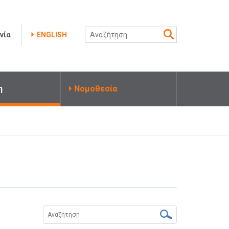
νία
ENGLISH
η
Νομοθεσία