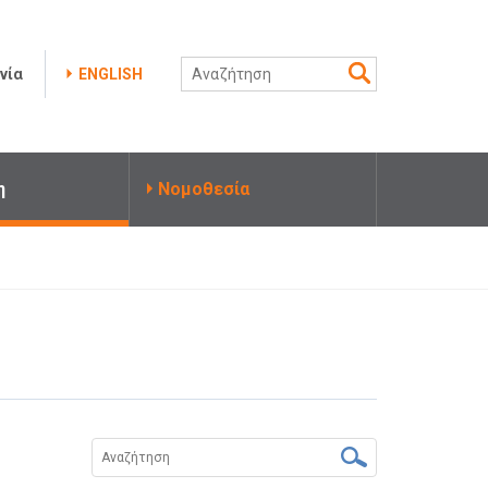
νία
ENGLISH
η
Νομοθεσία