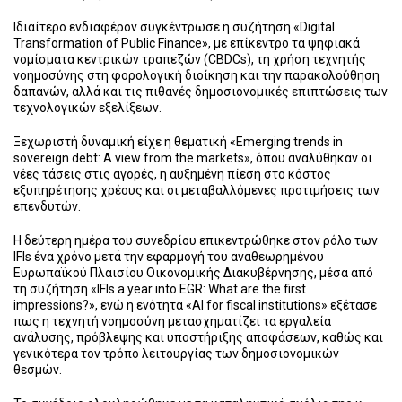
Ιδιαίτερο ενδιαφέρον συγκέντρωσε η συζήτηση «Digital
Transformation of Public Finance», με επίκεντρο τα ψηφιακά
νομίσματα κεντρικών τραπεζών (CBDCs), τη χρήση τεχνητής
νοημοσύνης στη φορολογική διοίκηση και την παρακολούθηση
δαπανών, αλλά και τις πιθανές δημοσιονομικές επιπτώσεις των
τεχνολογικών εξελίξεων.
Ξεχωριστή δυναμική είχε η θεματική «Emerging trends in
sovereign debt: A view from the markets», όπου αναλύθηκαν οι
νέες τάσεις στις αγορές, η αυξημένη πίεση στο κόστος
εξυπηρέτησης χρέους και οι μεταβαλλόμενες προτιμήσεις των
επενδυτών.
Η δεύτερη ημέρα του συνεδρίου επικεντρώθηκε στον ρόλο των
IFIs ένα χρόνο μετά την εφαρμογή του αναθεωρημένου
Ευρωπαϊκού Πλαισίου Οικονομικής Διακυβέρνησης, μέσα από
τη συζήτηση «IFIs a year into EGR: What are the first
impressions?», ενώ η ενότητα «AI for fiscal institutions» εξέτασε
πως η τεχνητή νοημοσύνη μετασχηματίζει τα εργαλεία
ανάλυσης, πρόβλεψης και υποστήριξης αποφάσεων, καθώς και
γενικότερα τον τρόπο λειτουργίας των δημοσιονομικών
θεσμών.