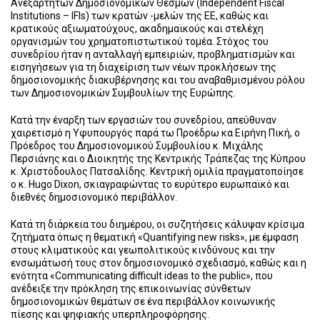
Ανεξάρτητων Δημοσιονομικών Θεσμών (Independent Fiscal
Institutions – IFIs) των κρατών -μελών της ΕΕ, καθώς και
κρατικούς αξιωματούχους, ακαδημαϊκούς και στελέχη
οργανισμών του χρηματοπιστωτικού τομέα. Στόχος του
συνεδρίου ήταν η ανταλλαγή εμπειριών, προβληματισμών και
εισηγήσεων για τη διαχείριση των νέων προκλήσεων της
δημοσιονομικής διακυβέρνησης και του αναβαθμισμένου ρόλου
των Δημοσιονομικών Συμβουλίων της Ευρώπης.
Κατά την έναρξη των εργασιών του συνεδρίου, απεύθυναν
χαιρετισμό η Υφυπουργός παρά τω Προέδρω κα Ειρήνη Πική, ο
Πρόεδρος του Δημοσιονομικού Συμβουλίου κ. Μιχάλης
Περσιάνης και ο Διοικητής της Κεντρικής Τράπεζας της Κύπρου
κ. Χριστόδουλος Πατσαλίδης. Κεντρική ομιλία πραγματοποίησε
ο κ. Hugo Dixon, σκιαγραφώντας το ευρύτερο ευρωπαϊκό και
διεθνές δημοσιονομικό περιβάλλον.
Κατά τη διάρκεια του διημέρου, οι συζητήσεις κάλυψαν κρίσιμα
ζητήματα όπως η θεματική «Quantifying new risks», με έμφαση
στους κλιματικούς και γεωπολιτικούς κινδύνους και την
ενσωμάτωσή τους στον δημοσιονομικό σχεδιασμό, καθώς και η
ενότητα «Communicating difficult ideas to the public», που
ανέδειξε την πρόκληση της επικοινωνίας σύνθετων
δημοσιονομικών θεμάτων σε ένα περιβάλλον κοινωνικής
πίεσης και ψηφιακής υπερπληροφόρησης.