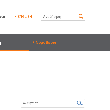
νία
ENGLISH
η
Νομοθεσία