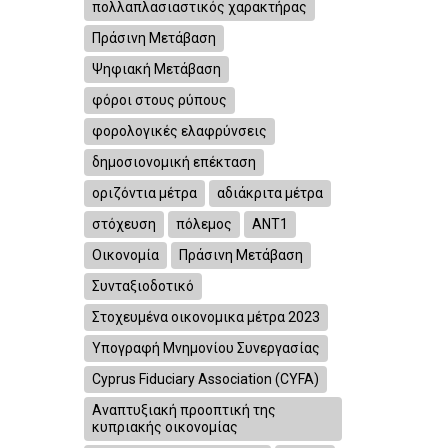
πολλαπλασιαστικός χαρακτήρας
Πράσινη Μετάβαση
Ψηφιακή Μετάβαση
φόροι στους ρύπους
φορολογικές ελαφρύνσεις
δημοσιονομική επέκταση
οριζόντια μέτρα
αδιάκριτα μέτρα
στόχευση
πόλεμος
ΑΝΤ1
Οικονομία
Πράσινη Μετάβαση
Συνταξιοδοτικό
Στοχευμένα οικονομικα μέτρα 2023
Υπογραφή Μνημονίου Συνεργασίας
Cyprus Fiduciary Association (CYFA)
Αναπτυξιακή προοπτική της
κυπριακής οικονομίας