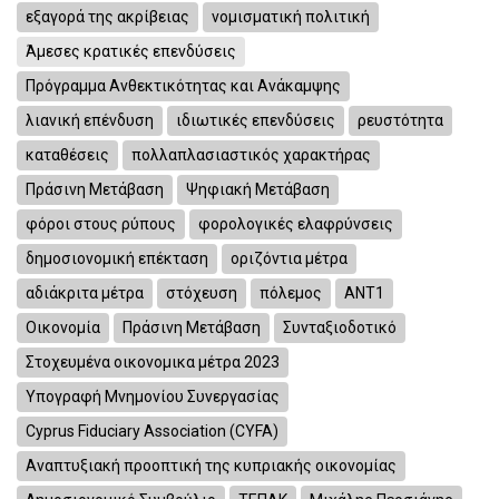
εξαγορά της ακρίβειας
νομισματική πολιτική
Άμεσες κρατικές επενδύσεις
Πρόγραμμα Ανθεκτικότητας και Ανάκαμψης
λιανική επένδυση
ιδιωτικές επενδύσεις
ρευστότητα
καταθέσεις
πολλαπλασιαστικός χαρακτήρας
Πράσινη Μετάβαση
Ψηφιακή Μετάβαση
φόροι στους ρύπους
φορολογικές ελαφρύνσεις
δημοσιονομική επέκταση
οριζόντια μέτρα
αδιάκριτα μέτρα
στόχευση
πόλεμος
ΑΝΤ1
Οικονομία
Πράσινη Μετάβαση
Συνταξιοδοτικό
Στοχευμένα οικονομικα μέτρα 2023
Υπογραφή Μνημονίου Συνεργασίας
Cyprus Fiduciary Association (CYFA)
Αναπτυξιακή προοπτική της κυπριακής οικονομίας