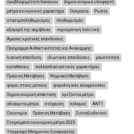
προβλεψιμότητα δαπανών
δημοσιονομικά υποφερτή
μέτρα κοινωνικού χαρακτήρα
Ουκρανία
Ρωσία
στασιμοπληθωρισμός
πληθωρισμός
εξαγορά της ακρίβειας
νομισματική πολιτική
Άμεσες κρατικές επενδύσεις
Πρόγραμμα Ανθεκτικότητας και Ανάκαμψης
λιανική επένδυση
ιδιωτικές επενδύσεις
ρευστότητα
καταθέσεις
πολλαπλασιαστικός χαρακτήρας
Πράσινη Μετάβαση
Ψηφιακή Μετάβαση
φόροι στους ρύπους
φορολογικές ελαφρύνσεις
δημοσιονομική επέκταση
οριζόντια μέτρα
αδιάκριτα μέτρα
στόχευση
πόλεμος
ΑΝΤ1
Οικονομία
Πράσινη Μετάβαση
Συνταξιοδοτικό
Στοχευμένα οικονομικα μέτρα 2023
Υπογραφή Μνημονίου Συνεργασίας