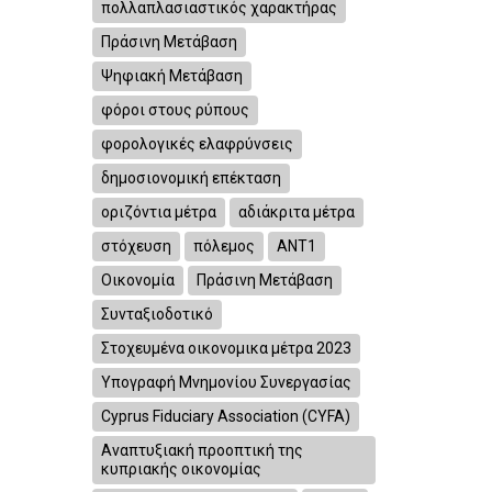
πολλαπλασιαστικός χαρακτήρας
Πράσινη Μετάβαση
Ψηφιακή Μετάβαση
φόροι στους ρύπους
φορολογικές ελαφρύνσεις
δημοσιονομική επέκταση
οριζόντια μέτρα
αδιάκριτα μέτρα
στόχευση
πόλεμος
ΑΝΤ1
Οικονομία
Πράσινη Μετάβαση
Συνταξιοδοτικό
Στοχευμένα οικονομικα μέτρα 2023
Υπογραφή Μνημονίου Συνεργασίας
Cyprus Fiduciary Association (CYFA)
Αναπτυξιακή προοπτική της
κυπριακής οικονομίας