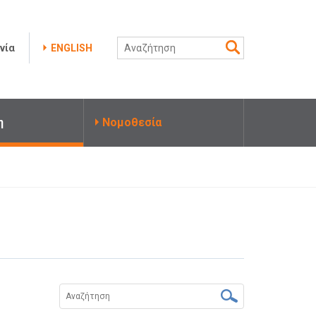
νία
ENGLISH
η
Νομοθεσία