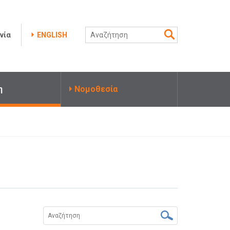
νία
ENGLISH
η
Νομοθεσία