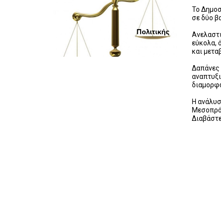
Το Δημο
σε δύο β
Ανελαστι
εύκολα, 
και μετα
Δαπάνες 
αναπτυξι
διαμορφώ
Η ανάλυσ
Μεσοπρό
Διαβάστε