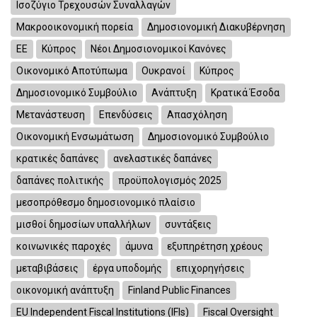
Ισοζύγιο Τρεχουσών Συναλλαγών
Μακροοικονομική πορεία
Δημοσιονομική Διακυβέρνηση
ΕΕ
Κύπρος
Νέοι Δημοσιονομικοί Κανόνες
Οικονομικό Αποτύπωμα
Ουκρανοί
Κύπρος
Δημοσιονομικό Συμβούλιο
Ανάπτυξη
Κρατικά Έσοδα
Μετανάστευση
Επενδύσεις
Απασχόληση
Οικονομική Ενσωμάτωση
Δημοσιονομικό Συμβούλιο
κρατικές δαπάνες
ανελαστικές δαπάνες
δαπάνες πολιτικής
προϋπολογισμός 2025
μεσοπρόθεσμο δημοσιονομικό πλαίσιο
μισθοί δημοσίων υπαλλήλων
συντάξεις
κοινωνικές παροχές
άμυνα
εξυπηρέτηση χρέους
μεταβιβάσεις
έργα υποδομής
επιχορηγήσεις
οικονομική ανάπτυξη
Finland Public Finances
EU Independent Fiscal Institutions (IFIs)
Fiscal Oversight